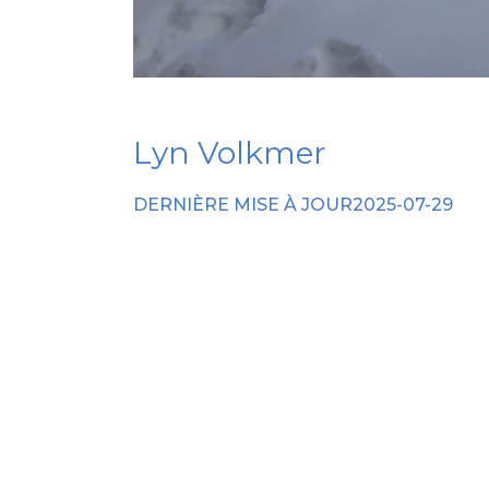
Lyn Volkmer
*
NOM
indicates
required
*
DERNIÈRE MISE À JOUR2025-07-29
COURRIEL
*
Je suis un parent
Je suis un ou une responsable de servi