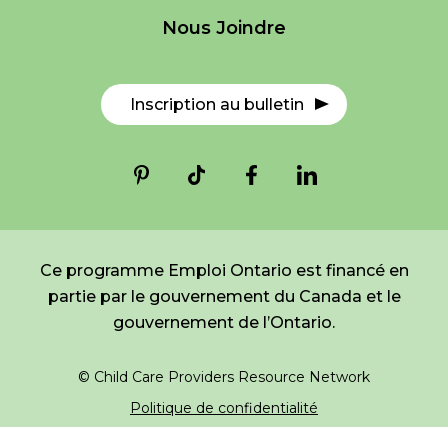
EN
Connexion
Nous Joindre
*
NOM
indicates
required
*
Inscription au bulletin
COURRIEL
*
Je suis un parent
Je suis un ou une responsable de
service de garde
Ce programme Emploi Ontario est financé en
partie par le gouvernement du Canada et le
gouvernement de l’Ontario.
© Child Care Providers Resource Network
Politique de confidentialité