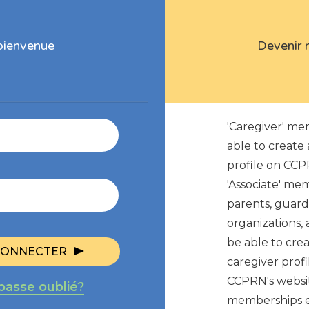
bienvenue
Devenir
'Caregiver' me
able to create 
profile on CCP
'Associate' me
parents, guard
organizations, 
be able to crea
CONNECTER
caregiver profi
CCPRN's websit
passe oublié?
memberships e