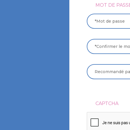
MOT DE PASS
ce de garde
SAISIR
LE
MOT
DE
CONFIRMER
RECOMMAND
PASSE
LE
PAR:
MOT
DE
PASSE
CAPTCHA