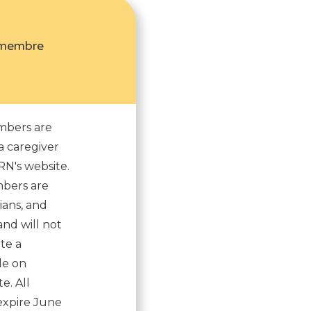
 membre
mbers are
a caregiver
RN's website.
mbers are
ians, and
and will not
te a
le on
e. All
xpire June